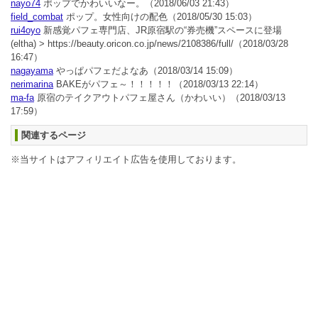
nayo74
ポップでかわいいなー。
（2018/06/03 21:43）
field_combat
ポップ。女性向けの配色
（2018/05/30 15:03）
rui4oyo
新感覚パフェ専門店、JR原宿駅の“券売機”スペースに登場
(eltha) > https://beauty.oricon.co.jp/news/2108386/full/
（2018/03/28
16:47）
nagayama
やっぱパフェだよなあ
（2018/03/14 15:09）
nerimarina
BAKEがパフェ～！！！！！
（2018/03/13 22:14）
ma-fa
原宿のテイクアウトパフェ屋さん（かわいい）
（2018/03/13
17:59）
関連するページ
※当サイトはアフィリエイト広告を使用しております。