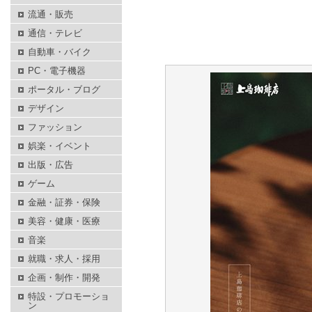
流通・販売
通信・テレビ
自動車・バイク
PC・電子機器
ポータル・ブログ
デザイン
ファッション
娯楽・イベント
出版・広告
ゲーム
金融・証券・保険
美容・健康・医療
音楽
就職・求人・採用
企画・制作・開発
特設・プロモーショ
ン