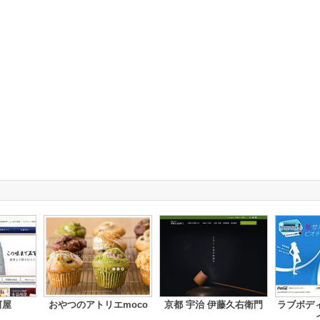
河屋
おやつのアトリエmoco
京都 宇治 伊藤久右衛門
ラブボデ