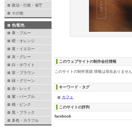
政治・行政・省庁
その他
色/配色
青・ブルー
橙・オレンジ
黄・イエロー
灰・グレー
このウェブサイトの制作会社情報
白・ホワイト
このサイトの制作実績 情報は現在ありませ
茶・ブラウン
緑・グリーン
キーワード・タグ
赤・レッド
紫・パープル
カフェ
桃・ピンク
このサイトの評判
黒・ブラック
facebook
多色・カラフル