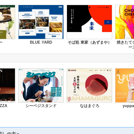
ー
BLUE YARD
そば処 東家（あずまや）
焼きたて
ー
ZZA
シーベジスタンド
なはまぐろ
yup