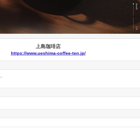
上島珈琲店
https://www.ueshima-coffee-ten.jp/
ん。