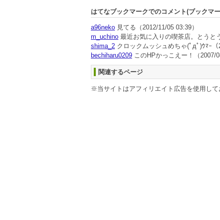
はてなブックマークでのコメント(ブックマ
a96neko
見てる
（2012/11/05 03:39）
m_uchino
最近お気に入りの喫茶店。とうと
shima_2
クロックムッシュめちゃ(ﾟдﾟ)ｳﾏｰ
（2
bechiharu0209
このHPかっこえー！
（2007/0
関連するページ
※当サイトはアフィリエイト広告を使用して