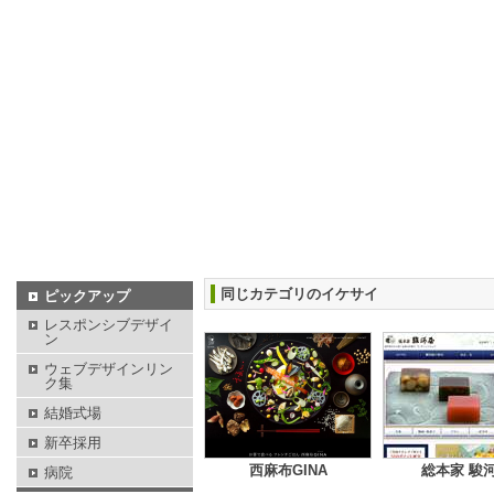
同じカテゴリのイケサイ
ピックアップ
レスポンシブデザイ
ン
ウェブデザインリン
ク集
結婚式場
新卒採用
西麻布GINA
総本家 駿
病院