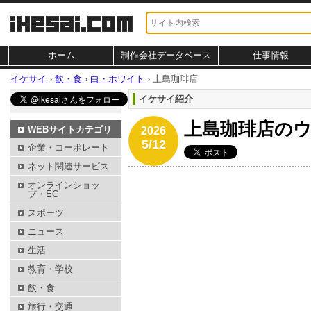
ホーム
制作会社データベース
仕事情報
イケサイ
›
飲・食
›
白・ホワイト
›
上島珈琲店
イケサイ紹介
上島珈琲店の
WEBサイトカテゴリ
2026
5/12
企業・コーポレート
ネット関連サービス
オンラインショッ
プ・EC
スポーツ
ニュース
生活
教育・学校
飲・食
旅行・交通