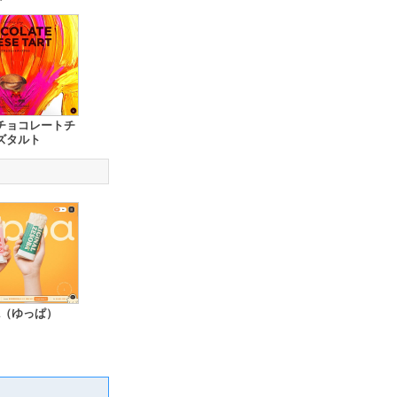
チョコレートチ
ズタルト
pa（ゆっぱ）