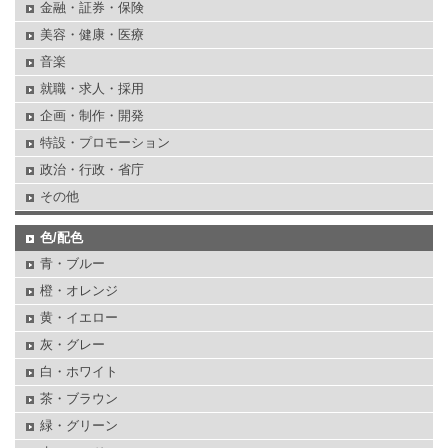
金融・証券・保険
美容・健康・医療
音楽
就職・求人・採用
企画・制作・開発
特設・プロモーション
政治・行政・省庁
その他
色/配色
青・ブルー
橙・オレンジ
黄・イエロー
灰・グレー
白・ホワイト
茶・ブラウン
緑・グリーン