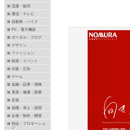
流通・販売
通信・テレビ
自動車・バイク
PC・電子機器
ポータル・ブログ
デザイン
ファッション
娯楽・イベント
出版・広告
ゲーム
金融・証券・保険
美容・健康・医療
音楽
就職・求人・採用
企画・制作・開発
特設・プロモーショ
ン