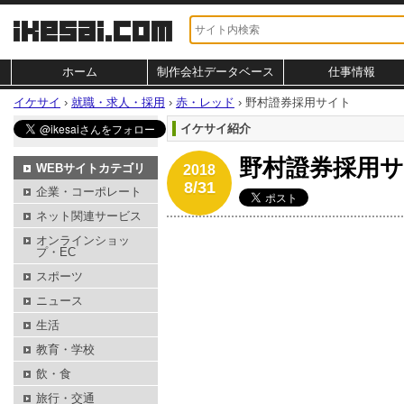
ホーム
制作会社データベース
仕事情報
イケサイ
›
就職・求人・採用
›
赤・レッド
›
野村證券採用サイト
イケサイ紹介
野村證券採用
WEBサイトカテゴリ
2018
8/31
企業・コーポレート
ネット関連サービス
オンラインショッ
プ・EC
スポーツ
ニュース
生活
教育・学校
飲・食
旅行・交通