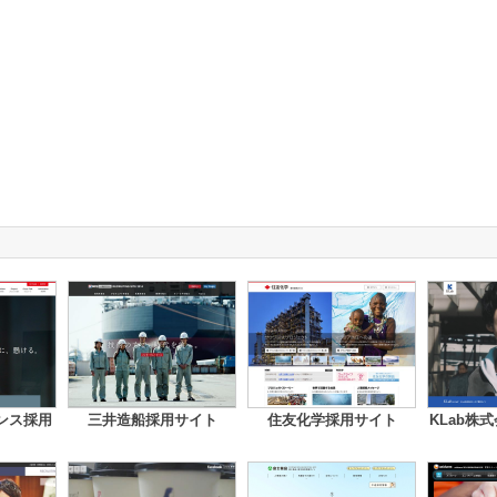
ンス採用
三井造船採用サイト
住友化学採用サイト
KLab株