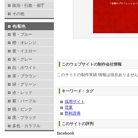
政治・行政・省庁
その他
色/配色
青・ブルー
橙・オレンジ
黄・イエロー
灰・グレー
このウェブサイトの制作会社情報
白・ホワイト
このサイトの制作実績 情報は現在ありませ
茶・ブラウン
緑・グリーン
キーワード・タグ
赤・レッド
紫・パープル
採用サイト
営業
桃・ピンク
野村證券
黒・ブラック
このサイトの評判
多色・カラフル
facebook