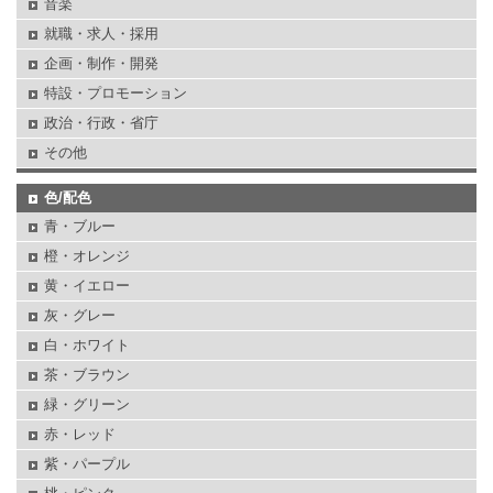
音楽
就職・求人・採用
企画・制作・開発
特設・プロモーション
政治・行政・省庁
その他
色/配色
青・ブルー
橙・オレンジ
黄・イエロー
灰・グレー
白・ホワイト
茶・ブラウン
緑・グリーン
赤・レッド
紫・パープル