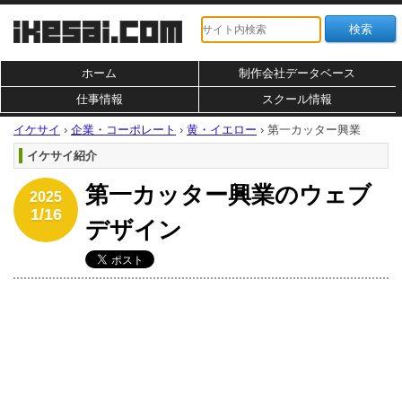
ホーム
制作会社データベース
仕事情報
スクール情報
イケサイ
›
企業・コーポレート
›
黄・イエロー
›
第一カッター興業
イケサイ紹介
第一カッター興業のウェブ
2025
1/16
デザイン