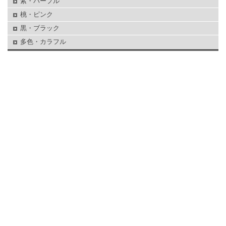
紫・パープル
桃・ピンク
黒・ブラック
多色・カラフル