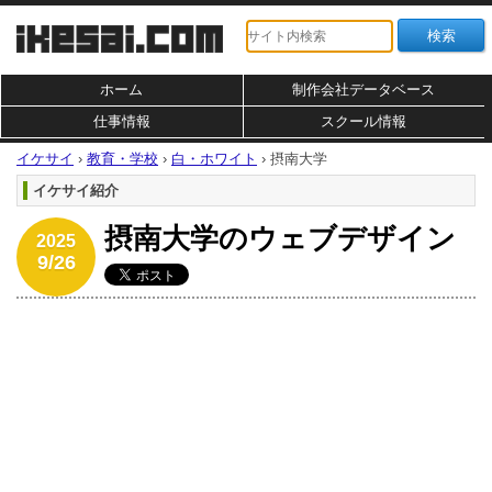
ホーム
制作会社データベース
仕事情報
スクール情報
イケサイ
›
教育・学校
›
白・ホワイト
›
摂南大学
イケサイ紹介
摂南大学のウェブデザイン
2025
9/26