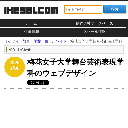
ホーム
制作会社データベース
仕事情報
スクール情報
イケサイ
›
教育・学校
›
白・ホワイト
›
梅花女子大学舞台芸術表現学科
イケサイ紹介
梅花女子大学舞台芸術表現学
2026
1/06
科のウェブデザイン