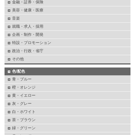
金融・証券・保険
美容・健康・医療
音楽
就職・求人・採用
企画・制作・開発
特設・プロモーション
政治・行政・省庁
その他
色/配色
青・ブルー
橙・オレンジ
黄・イエロー
灰・グレー
白・ホワイト
茶・ブラウン
緑・グリーン