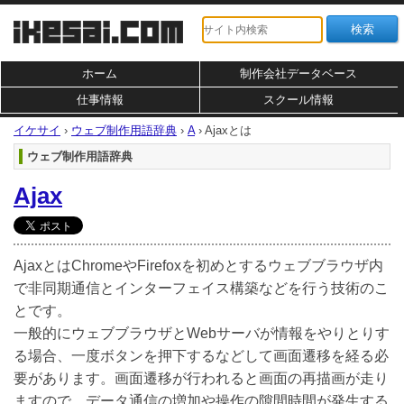
ホーム
制作会社データベース
仕事情報
スクール情報
イケサイ
›
ウェブ制作用語辞典
›
A
›
Ajaxとは
ウェブ制作用語辞典
Ajax
AjaxとはChromeやFirefoxを初めとするウェブブラウザ内
で非同期通信とインターフェイス構築などを行う技術のこ
とです。
一般的にウェブブラウザとWebサーバが情報をやりとりす
る場合、一度ボタンを押下するなどして画面遷移を経る必
要があります。画面遷移が行われると画面の再描画が走り
ますので、データ通信の増加や操作の隙間時間が発生する