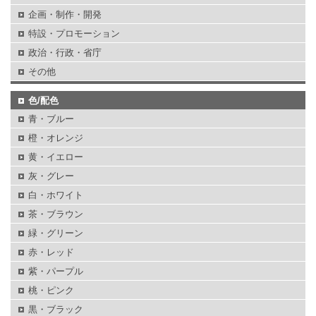
企画・制作・開発
特設・プロモーション
政治・行政・省庁
その他
色/配色
青・ブルー
橙・オレンジ
黄・イエロー
灰・グレー
白・ホワイト
茶・ブラウン
緑・グリーン
赤・レッド
紫・パープル
桃・ピンク
黒・ブラック