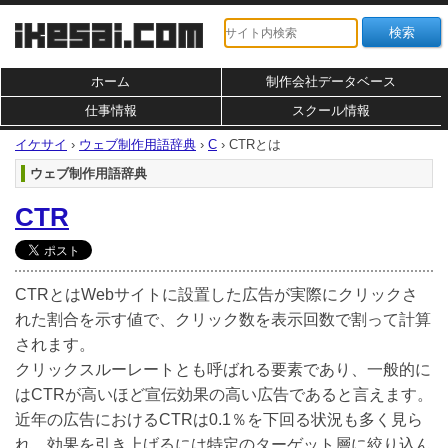
ホーム
制作会社データベース
仕事情報
スクール情報
イケサイ
›
ウェブ制作用語辞典
›
C
›
CTRとは
ウェブ制作用語辞典
CTR
CTRとはWebサイトに設置した広告が実際にクリックさ
れた割合を示す値で、クリック数を表示回数で割って計算
されます。
クリックスルーレートとも呼ばれる要素であり、一般的に
はCTRが高いほど宣伝効果の高い広告であると言えます。
近年の広告におけるCTRは0.1％を下回る状況も多く見ら
れ、効果を引き上げるには特定のターゲット層に絞り込ん