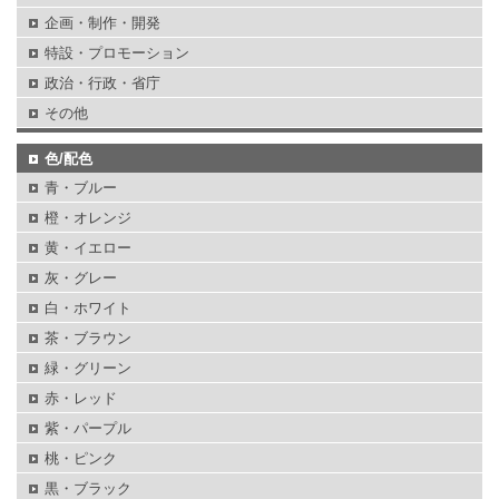
企画・制作・開発
特設・プロモーション
政治・行政・省庁
その他
色/配色
青・ブルー
橙・オレンジ
黄・イエロー
灰・グレー
白・ホワイト
茶・ブラウン
緑・グリーン
赤・レッド
紫・パープル
桃・ピンク
黒・ブラック