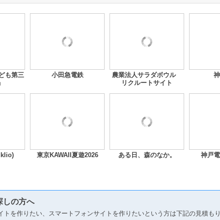
「子ども第三
小田急電鉄
農業法人サラダボウル
神
」
リクルートサイト
lio)
東京KAWAII夏遊2026
ある日、森のなか。
神戸電
探しの方へ
イトを作りたい、スマートフォンサイトを作りたいという方は下記の見積も