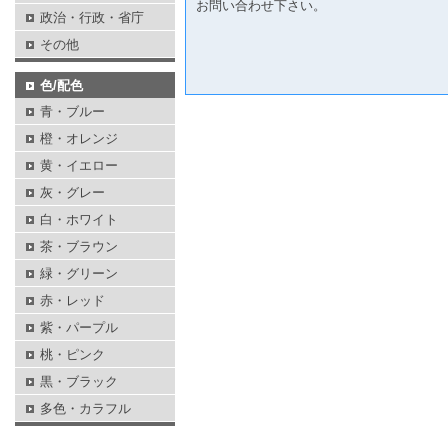
お問い合わせ下さい。
政治・行政・省庁
その他
色/配色
青・ブルー
橙・オレンジ
黄・イエロー
灰・グレー
白・ホワイト
茶・ブラウン
緑・グリーン
赤・レッド
紫・パープル
桃・ピンク
黒・ブラック
多色・カラフル