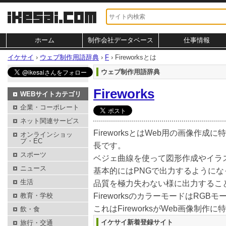
ホーム
制作会社データベース
仕事情報
イケサイ
›
ウェブ制作用語辞典
›
F
›
Fireworksとは
ウェブ制作用語辞典
Fireworks
WEBサイトカテゴリ
企業・コーポレート
ネット関連サービス
FireworksとはWeb用の画像
オンラインショッ
プ・EC
長です。
スポーツ
ベジェ曲線を使って図形作成やイラ
ニュース
基本的にはPNGで出力するようにな
生活
品質を極力失わない様に出力するこ
教育・学校
FireworksのカラーモードはRG
これはFireworksがWeb画像
飲・食
イケサイ新着登録サイト
旅行・交通