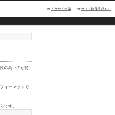
イケサイ申請
サイト制作見積もり
和性の高いのが特
像フォーマットで
からです。