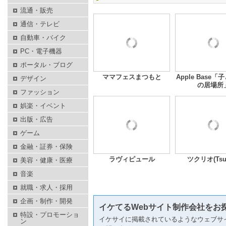
流通・販売
通信・テレビ
自動車・バイク
PC・電子機器
ポータル・ブログ
ママフェスまつもと
Apple Base
デザイン
の居場所
ファッション
娯楽・イベント
出版・広告
ゲーム
金融・証券・保険
ラヴィピュール
ツクリオ(Tsuk
美容・健康・医療
音楽
就職・求人・採用
企画・制作・開発
イケてるWebサイト制作会社をお
特設・プロモーショ
イケサイに掲載されているようなウェブサ
ン