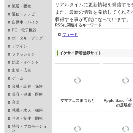
リアルタイムに更新情報を発信する
流通・販売
また、最新の情報を発信してくれる
通信・テレビ
収得する事が可能になっています。
自動車・バイク
RSSに関連するキーワード
PC・電子機器
フィード
ポータル・ブログ
デザイン
イケサイ新着登録サイト
ファッション
娯楽・イベント
出版・広告
ゲーム
金融・証券・保険
美容・健康・医療
ママフェスまつもと
Apple Base
音楽
の居場所
就職・求人・採用
企画・制作・開発
特設・プロモーショ
ン