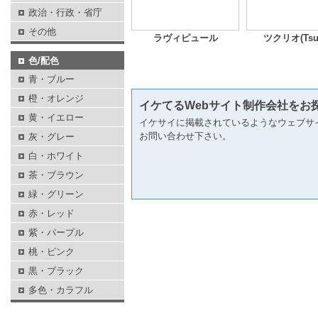
政治・行政・省庁
その他
ラヴィピュール
ツクリオ(Tsuk
色/配色
青・ブルー
橙・オレンジ
イケてるWebサイト制作会社をお
黄・イエロー
イケサイに掲載されているようなウェブサ
お問い合わせ下さい。
灰・グレー
白・ホワイト
茶・ブラウン
緑・グリーン
赤・レッド
紫・パープル
桃・ピンク
黒・ブラック
多色・カラフル