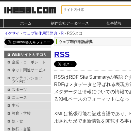
ホーム
制作会社データベース
仕事情報
イケサイ
›
ウェブ制作用語辞典
›
R
›
RSSとは
ウェブ制作用語辞典
RSS
WEBサイトカテゴリ
企業・コーポレート
ネット関連サービス
RSSはRDF Site Summaryの略語で
オンラインショッ
プ・EC
RDFはメタデータと呼ばれる表現
スポーツ
メタデータは情報についての情報で
ニュース
るXMLベースのフォーマットになっ
生活
教育・学校
XMLは拡張可能な記述言語であり、
用された形で更新情報を閲覧する事
飲・食
旅行・交通