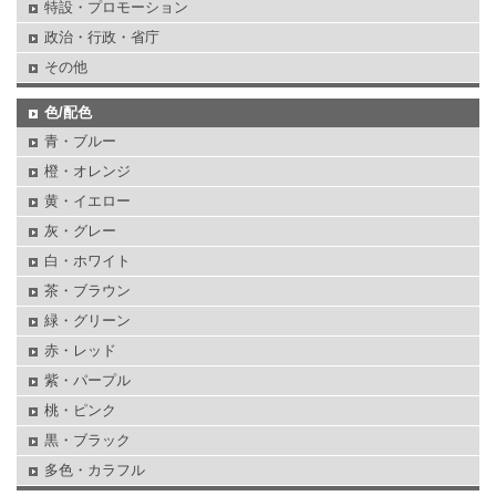
特設・プロモーション
政治・行政・省庁
その他
色/配色
青・ブルー
橙・オレンジ
黄・イエロー
灰・グレー
白・ホワイト
茶・ブラウン
緑・グリーン
赤・レッド
紫・パープル
桃・ピンク
黒・ブラック
多色・カラフル