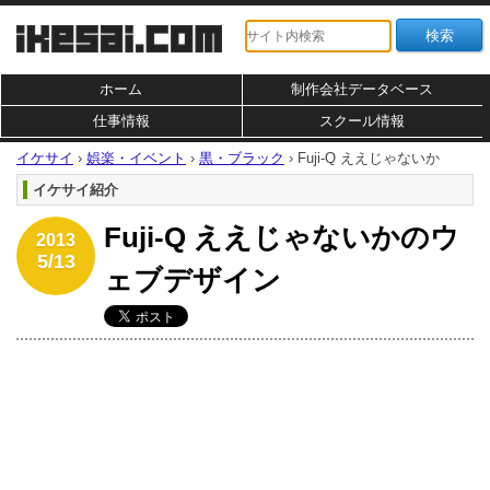
ホーム
制作会社データベース
仕事情報
スクール情報
イケサイ
›
娯楽・イベント
›
黒・ブラック
›
Fuji-Q ええじゃないか
イケサイ紹介
Fuji-Q ええじゃないかのウ
2013
5/13
ェブデザイン