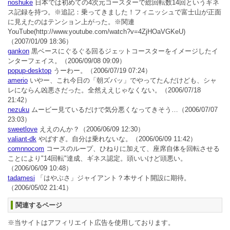
noshuke
日本では初めての4次元コースターで総回転数14回というギネ
ス記録を持つ。※追記：乗ってきました！フィニッシュで富士山が正面
に見えたのはテンション上がった。※関連
YouTube(http://www.youtube.com/watch?v=4ZjHOaVGKeU)
（2007/01/09 18:36）
gankon
黒ベースにぐるぐる回るジェットコースターをイメージしたイ
ンターフェイス。
（2006/09/08 09:09）
popup-desktop
うーわー。
（2006/07/19 07:24）
amerio
いやー、これ今日の「朝ズバッ」でやってたんだけども、シャ
レにならん凶悪さだった。全然ええじゃなくない。
（2006/07/18
21:42）
nezuku
ムービー見ているだけで気分悪くなってきそう…
（2006/07/07
23:03）
sweetlove
ええのんか？
（2006/06/09 12:30）
valiant-dk
やばすぎ。自分は乗れないな。
（2006/06/09 11:42）
comnnocom
コースのループ、ひねりに加えて、座席自体を回転させる
ことにより"14回転"達成、ギネス認定。頭いいけど頭悪い。
（2006/06/09 10:48）
tadamesi
「はやぶさ」ジャイアント？本サイト開設に期待。
（2006/05/02 21:41）
関連するページ
※当サイトはアフィリエイト広告を使用しております。