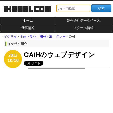
ホーム
制作会社データベース
仕事情報
スクール情報
イケサイ
›
企画・制作・開発
›
灰・グレー
›
CA/H
イケサイ紹介
CA/Hのウェブデザイン
2012
10/16