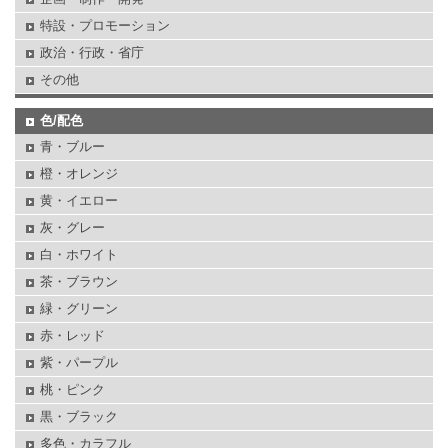
特設・プロモーション
政治・行政・省庁
その他
色/配色
青・ブルー
橙・オレンジ
黄・イエロー
灰・グレー
白・ホワイト
茶・ブラウン
緑・グリーン
赤・レッド
紫・パープル
桃・ピンク
黒・ブラック
多色・カラフル