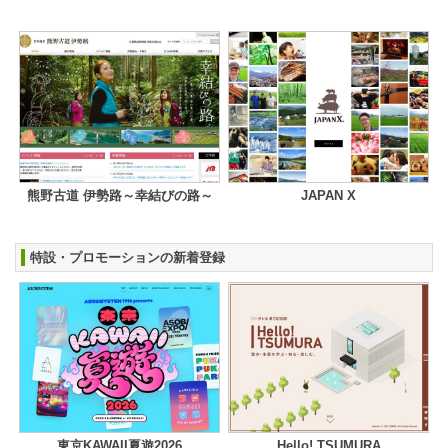
熊野古道 伊勢路～幸結びの路～
JAPAN X
特設・プロモーションの新着登録
東京KAWAII夏遊2026
Hello! TSUMURA