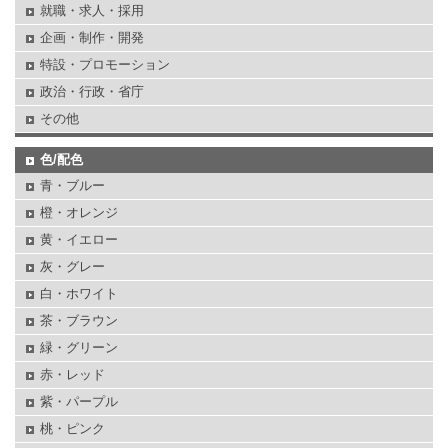
就職・求人・採用
企画・制作・開発
特設・プロモーション
政治・行政・省庁
その他
色/配色
青・ブルー
橙・オレンジ
黄・イエロー
灰・グレー
白・ホワイト
茶・ブラウン
緑・グリーン
赤・レッド
紫・パープル
桃・ピンク