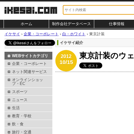
ホーム
制作会社データベース
仕事情報
イケサイ
›
企業・コーポレート
›
白・ホワイト
›
東京計装
イケサイ紹介
東京計装のウ
WEBサイトカテゴリ
2012
10/15
企業・コーポレート
ネット関連サービス
オンラインショッ
プ・EC
スポーツ
ニュース
生活
教育・学校
飲・食
旅行・交通