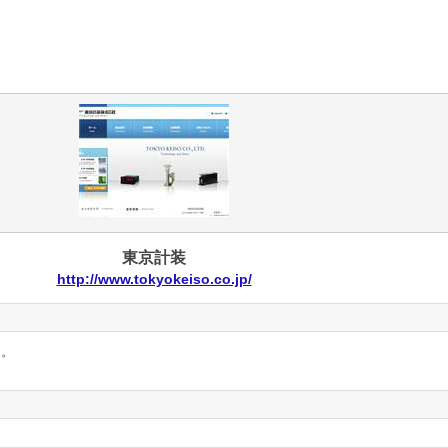
東京計装
http://www.tokyokeiso.co.jp/
ん。