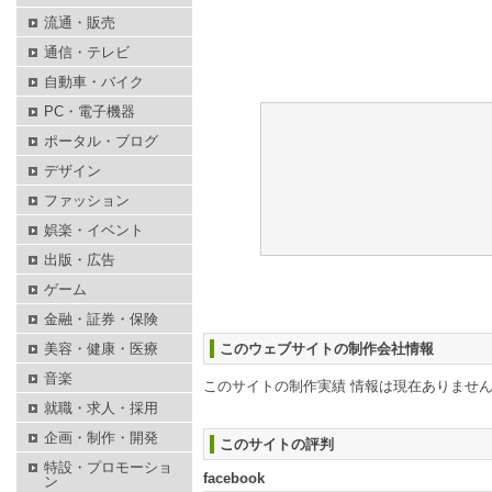
流通・販売
通信・テレビ
自動車・バイク
PC・電子機器
ポータル・ブログ
デザイン
ファッション
娯楽・イベント
出版・広告
ゲーム
金融・証券・保険
美容・健康・医療
このウェブサイトの制作会社情報
音楽
このサイトの制作実績 情報は現在ありませ
就職・求人・採用
企画・制作・開発
このサイトの評判
特設・プロモーショ
facebook
ン