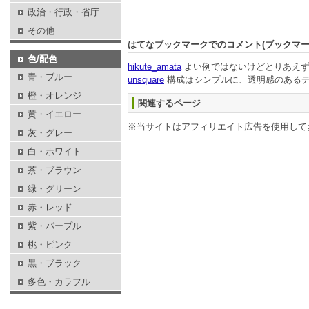
政治・行政・省庁
その他
はてなブックマークでのコメント(ブックマ
色/配色
hikute_amata
よい例ではないけどとりあえ
青・ブルー
unsquare
構成はシンプルに、透明感のあるデ
橙・オレンジ
関連するページ
黄・イエロー
※当サイトはアフィリエイト広告を使用して
灰・グレー
白・ホワイト
茶・ブラウン
緑・グリーン
赤・レッド
紫・パープル
桃・ピンク
黒・ブラック
多色・カラフル