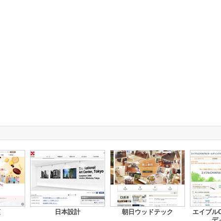
菓
日本設計
朝日ウッドテック
エイブルC
デ