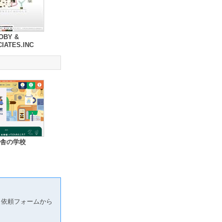
OBY &
IATES.INC
舎の学校
り依頼フォームから