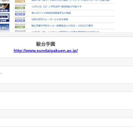
駿台学園
http://www.sundaigakuen.ac.jp/
ん。