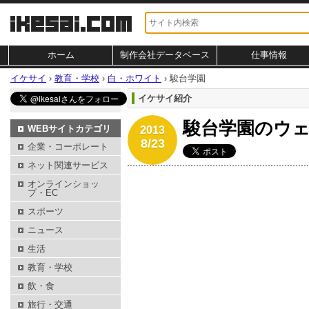
ホーム
制作会社データベース
仕事情報
イケサイ
›
教育・学校
›
白・ホワイト
›
駿台学園
イケサイ紹介
駿台学園のウ
WEBサイトカテゴリ
2013
8/23
企業・コーポレート
ネット関連サービス
オンラインショッ
プ・EC
スポーツ
ニュース
生活
教育・学校
飲・食
旅行・交通