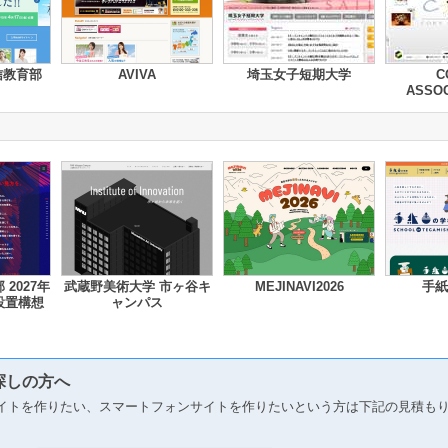
信教育部
AVIVA
埼玉女子短期大学
C
ASSOC
2027年
武蔵野美術大学 市ヶ谷キ
MEJINAVI2026
手紙
設置構想
ャンパス
探しの方へ
イトを作りたい、スマートフォンサイトを作りたいという方は下記の見積も