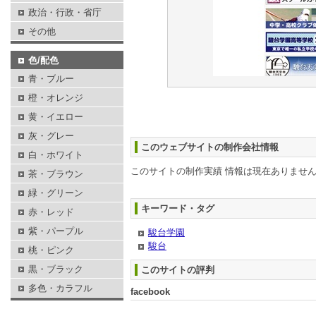
政治・行政・省庁
その他
色/配色
青・ブルー
橙・オレンジ
黄・イエロー
灰・グレー
このウェブサイトの制作会社情報
白・ホワイト
このサイトの制作実績 情報は現在ありませ
茶・ブラウン
緑・グリーン
キーワード・タグ
赤・レッド
紫・パープル
駿台学園
駿台
桃・ピンク
黒・ブラック
このサイトの評判
多色・カラフル
facebook