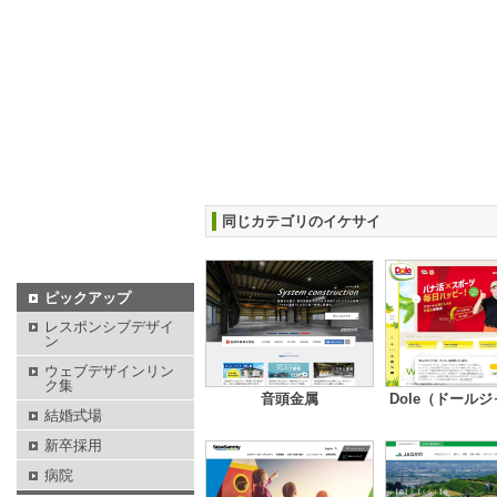
同じカテゴリのイケサイ
ピックアップ
レスポンシブデザイ
ン
ウェブデザインリン
ク集
音頭金属
Dole（ドール
結婚式場
新卒採用
病院