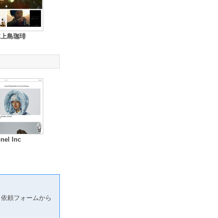
C上島珈琲
nel Inc
り依頼フォームから