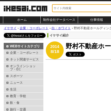
ホーム
制作会社データベース
仕事情報
イケサイ
›
企業・コーポレート
›
白・ホワイト
›
野村不動産ホールディン
イケサイ紹介
野村不動産ホ
WEBサイトカテゴリ
2014
8/18
企業・コーポレート
ネット関連サービス
オンラインショッ
プ・EC
スポーツ
ニュース
生活
教育・学校
飲・食
旅行・交通