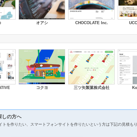
の
オアシ
CHOCOLATE Inc.
UC
TIVE
コクヨ
三ツ矢製菓株式会社
Ko
探しの方へ
イトを作りたい、スマートフォンサイトを作りたいという方は下記の見積も