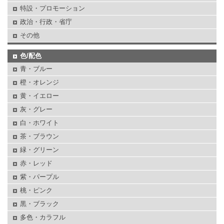
特設・プロモーション
政治・行政・省庁
その他
色/配色
青・ブルー
橙・オレンジ
黄・イエロー
灰・グレー
白・ホワイト
茶・ブラウン
緑・グリーン
赤・レッド
紫・パープル
桃・ピンク
黒・ブラック
多色・カラフル