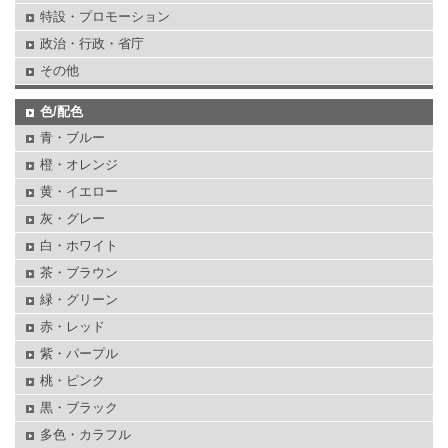
特設・プロモーション
政治・行政・省庁
その他
色/配色
青・ブルー
橙・オレンジ
黄・イエロー
灰・グレー
白・ホワイト
茶・ブラウン
緑・グリーン
赤・レッド
紫・パープル
桃・ピンク
黒・ブラック
多色・カラフル