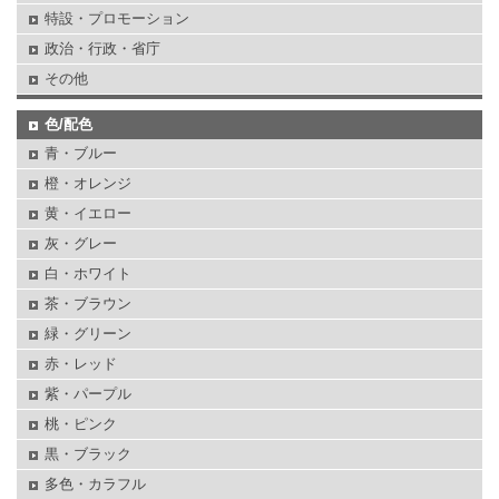
特設・プロモーション
政治・行政・省庁
その他
色/配色
青・ブルー
橙・オレンジ
黄・イエロー
灰・グレー
白・ホワイト
茶・ブラウン
緑・グリーン
赤・レッド
紫・パープル
桃・ピンク
黒・ブラック
多色・カラフル