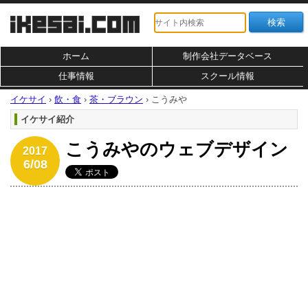
ホーム
制作会社データベース
仕事情報
スクール情報
イケサイ
›
飲・食
›
茶・ブラウン
›
こうみや
イケサイ紹介
こうみやのウェブデザイン
2017
6/08